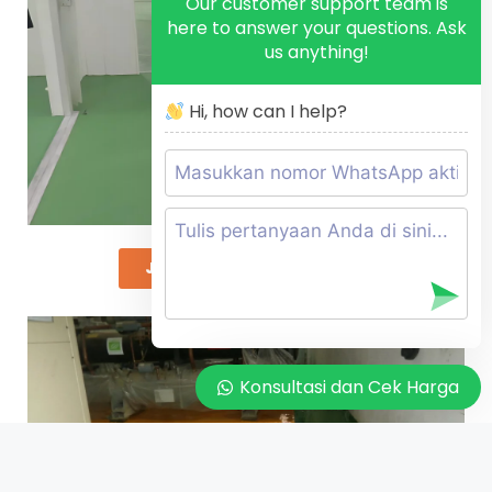
Our customer support team is
here to answer your questions. Ask
us anything!
Hi, how can I help?
JASA EPOXY PU CONCRETE​
Konsultasi dan Cek Harga