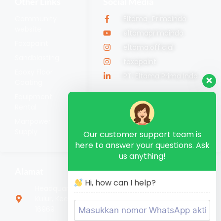
Other Links
Social Media
Community
Eltama_Primaindo
website
eltamaprimaindo
Foxapaint
eltama.official
Sandblasting
foxapaint
Epoxy Floor
PT. Eltama Prima Indo
Coating
Equipment
Rental
Manpower
Supply
Our customer support team is
here to answer your questions. Ask
us anything!
Alamat
Hi, how can I help?
Headquarter Jl. Nangka No.88, RT.2/RW.3, Bojong
Kulur, Kec. Gn. Putri, Kabupaten Bogor, Jawa Barat
16969