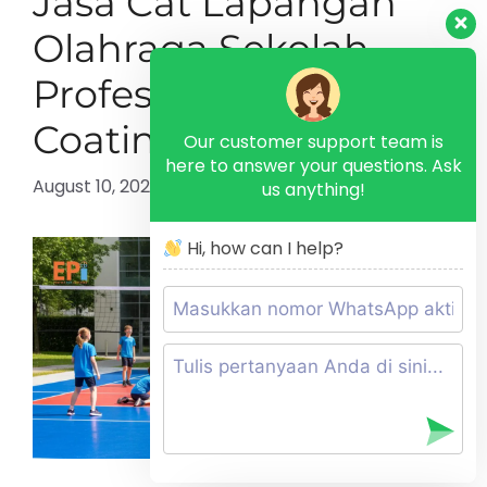
Jasa Cat Lapangan
Olahraga Sekolah
Profesional – Eltama
Coating
Our customer support team is
here to answer your questions. Ask
August 10, 2025
by
azzahra
us anything!
Hi, how can I help?