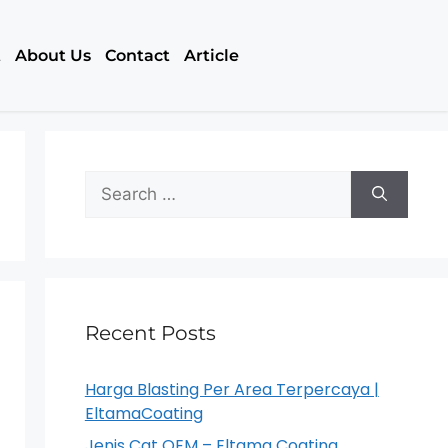
t
About Us
Contact
Article
Recent Posts
Harga Blasting Per Area Terpercaya |
EltamaCoating
Jenis Cat OEM – Eltama Coating