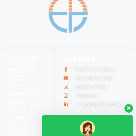
Other Links
Social Media
Community
Eltama_Primaindo
website
eltamaprimaindo
Foxapaint
eltama.official
Sandblasting
foxapaint
Epoxy Floor
PT. Eltama Prima Indo
Coating
Equipment
Rental
Manpower