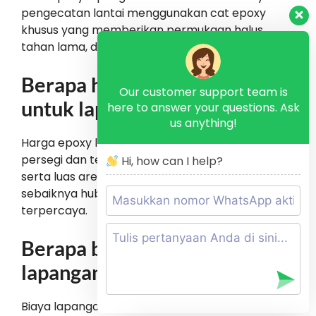
pengecatan lantai menggunakan cat epoxy
khusus yang memberikan permukaan halus,
tahan lama, dan aman untuk bermain olahraga.
Berapa harga epoxy lantai
Our customer support team is
untuk lapangan badminton?
here to answer your questions. Ask
us anything!
Harga epoxy lantai biasanya dihitung per meter
persegi dan tergantung jenis cat, kondisi lantai,
Hi, how can I help?
serta luas area. Untuk estimasi lebih tepat,
sebaiknya hubungi penyedia jasa epoxy
terpercaya.
Berapa biaya pembuatan
lapangan badminton?
Biaya lapangan badminton meliputi persiapan