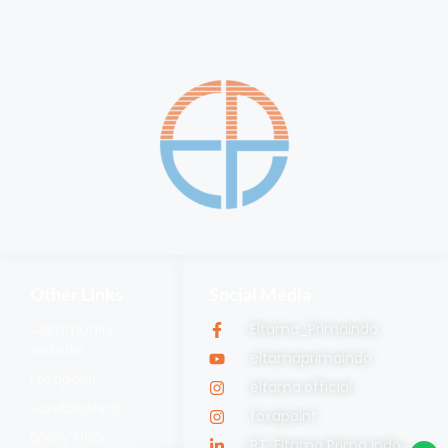
Other Links
Social Media
Community
Eltama_Primaindo
website
eltamaprimaindo
Foxapaint
eltama.official
Sandblasting
foxapaint
Epoxy Floor
PT. Eltama Prima Indo