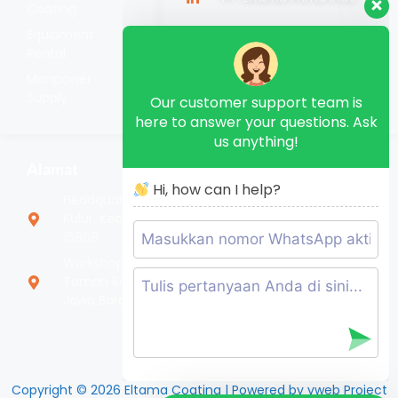
Coating
Equipment
Rental
Manpower
Supply
Our customer support team is
here to answer your questions. Ask
us anything!
Alamat
Hi, how can I help?
Headquarter Jl. Nangka No.88, RT.2/RW.3, Bojong
Kulur, Kec. Gn. Putri, Kabupaten Bogor, Jawa Barat
16969
Workshop Jl. Dawuan, Kp. Serang, RT.003/RW.003,
Taman Rahayu, Kec. Setu, Kabupaten Bekasi,
Jawa Barat 17320
Copyright © 2026 Eltama Coating | Powered by vweb Project