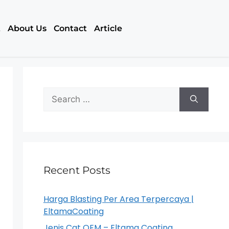
t
About Us
Contact
Article
Recent Posts
Harga Blasting Per Area Terpercaya |
EltamaCoating
Jenis Cat OEM – Eltama Coating