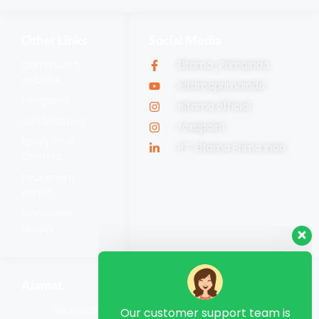
Other Links
Social Media
Community
Eltama_Primaindo
website
eltamaprimaindo
Foxapaint
eltama.official
Sandblasting
foxapaint
Epoxy Floor
PT. Eltama Prima Indo
Coating
Equipment
Rental
Manpower
Our customer support team is
Supply
here to answer your questions. Ask
us anything!
Alamat
Hi, how can I help?
Headquarter Jl. Nangka No.88, RT.2/RW.3, Bojong