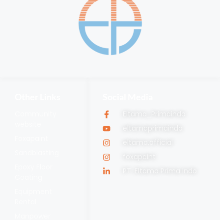
Other Links
Social Media
Community
Eltama_Primaindo
website
eltamaprimaindo
Foxapaint
eltama.official
Sandblasting
foxapaint
Epoxy Floor
PT. Eltama Prima Indo
Coating
Equipment
Rental
Manpower