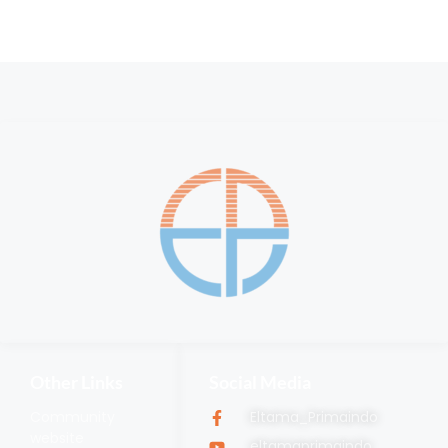
Other Links
Social Media
Community
Eltama_Primaindo
website
eltamaprimaindo