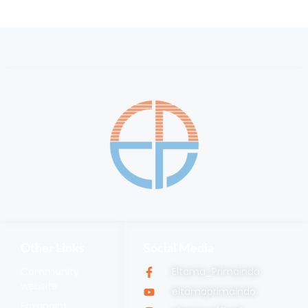
Other Links
Social Media
Community
Eltama_Primaindo
website
eltamaprimaindo
Foxapaint