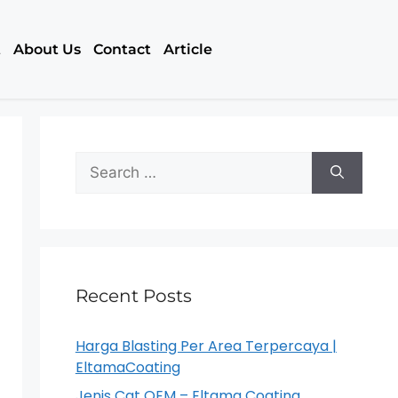
t
About Us
Contact
Article
Recent Posts
Harga Blasting Per Area Terpercaya |
EltamaCoating
Jenis Cat OEM – Eltama Coating