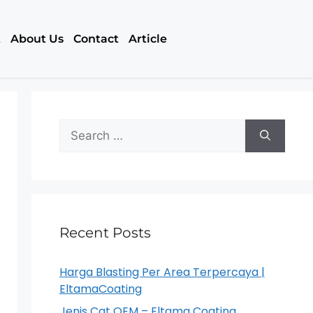
t
About Us
Contact
Article
Recent Posts
Harga Blasting Per Area Terpercaya |
EltamaCoating
Jenis Cat OEM – Eltama Coating