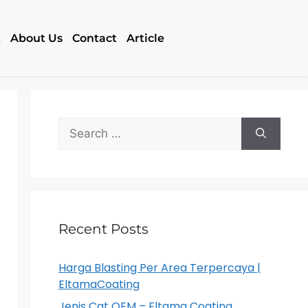
t
About Us
Contact
Article
Recent Posts
Harga Blasting Per Area Terpercaya |
EltamaCoating
Jenis Cat OEM – Eltama Coating