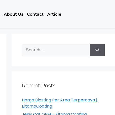
t
About Us
Contact
Article
Recent Posts
Harga Blasting Per Area Terpercaya |
EltamaCoating
Jenis Cat OEM – Eltama Coating