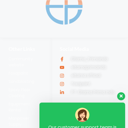
Other Links
Social Media
Community
Eltama_Primaindo
website
eltamaprimaindo
Foxapaint
eltama.official
Sandblasting
foxapaint
Epoxy Floor
PT. Eltama Prima Indo
Coating
Equipment
Rental
Manpower
Supply
Our customer support team is