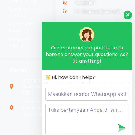
Sandblasting
foxapaint
Epoxy Floor
PT. Eltama Prima Indo
Coating
Equipment
Rental
Manpower
Supply
Our customer support team is
here to answer your questions. Ask
us anything!
Alamat
Hi, how can I help?
Headquarter Jl. Nangka No.88, RT.2/RW.3, Bojong
Kulur, Kec. Gn. Putri, Kabupaten Bogor, Jawa Barat
16969
Workshop Jl. Dawuan, Kp. Serang, RT.003/RW.003,
Taman Rahayu, Kec. Setu, Kabupaten Bekasi,
Jawa Barat 17320