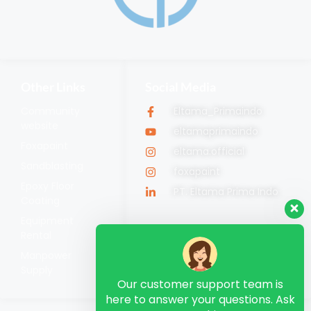
Other Links
Social Media
Community
Eltama_Primaindo
website
eltamaprimaindo
Foxapaint
eltama.official
Sandblasting
foxapaint
Epoxy Floor
PT. Eltama Prima Indo
Coating
Equipment
Rental
Manpower
Supply
Our customer support team is
here to answer your questions. Ask