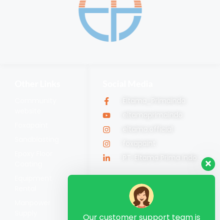
Other Links
Social Media
Community
Eltama_Primaindo
website
eltamaprimaindo
Foxapaint
eltama.official
Sandblasting
foxapaint
Epoxy Floor
PT. Eltama Prima Indo
Coating
Equipment
Rental
Manpower
Supply
Our customer support team is