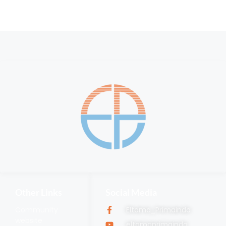
Other Links
Social Media
Community
Eltama_Primaindo
website
eltamaprimaindo