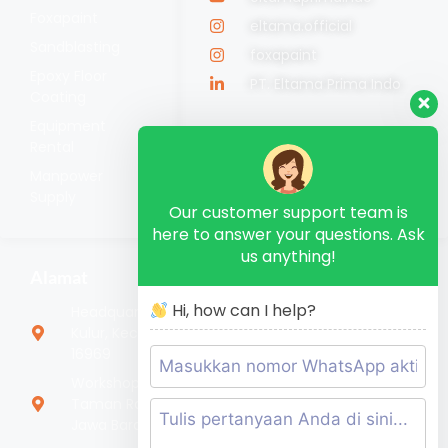
Foxapaint
eltama.official
Sandblasting
foxapaint
Epoxy Floor
PT. Eltama Prima Indo
Coating
Equipment
Rental
Manpower
Supply
Our customer support team is
here to answer your questions. Ask
us anything!
Alamat
Hi, how can I help?
Headquarter Jl. Nangka No.88, RT.2/RW.3, Bojong
Kulur, Kec. Gn. Putri, Kabupaten Bogor, Jawa Barat
16969
Workshop Jl. Dawuan, Kp. Serang, RT.003/RW.003,
Taman Rahayu, Kec. Setu, Kabupaten Bekasi,
Jawa Barat 17320